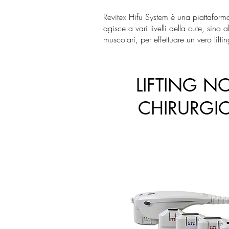
Revitex Hifu System è una piattaform
agisce a vari livelli della cute, sino a
muscolari, per effettuare un vero lifti
LIFTING N
CHIRURGI