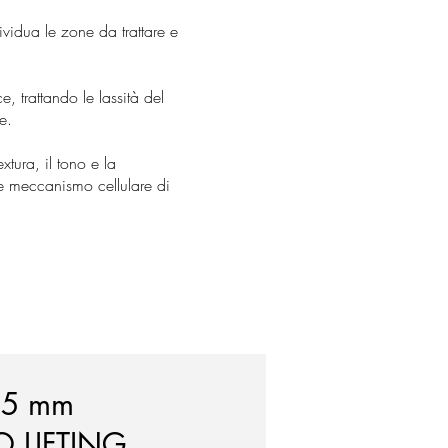
vidua le zone da trattare e
e, trattando le lassità del
e.
xtura, il tono e la
ale meccanismo cellulare di
,5 mm
O LIFTING