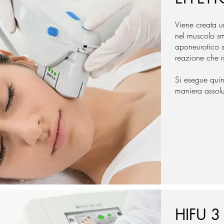
Viene creata un
nel muscolo s
aponeurotico s
reazione che ri
Si esegue quin
maniera assolu
HIFU 3