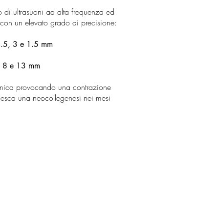
io di ultrasuoni ad alta frequenza ed
 con un elevato grado di precisione:
 4.5, 3 e 1.5 mm
 a 8 e 13 mm
termica provocando una contrazione
nesca una neocollegenesi nei mesi