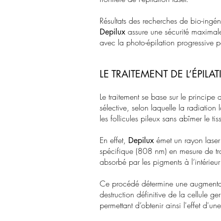
Résultats des recherches de bio-ingéni
assure une sécurité maximale e
Depilux
avec la photo-épilation progressive 
LE TRAITEMENT DE L’ÉPILA
Le traitement se base sur le principe 
sélective, selon laquelle la radiation
les follicules pileux sans abîmer le ti
En effet,
émet un rayon laser
Depilux
spécifique (808 nm) en mesure de tra
absorbé par les pigments à l’intérieur
Ce procédé détermine une augmentati
destruction définitive de la cellule ge
permettant d’obtenir ainsi l'effet d'u