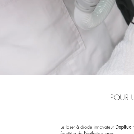
POUR U
Le laser à diode innovateur
r
Depilux
frontière de l’épilation laser.