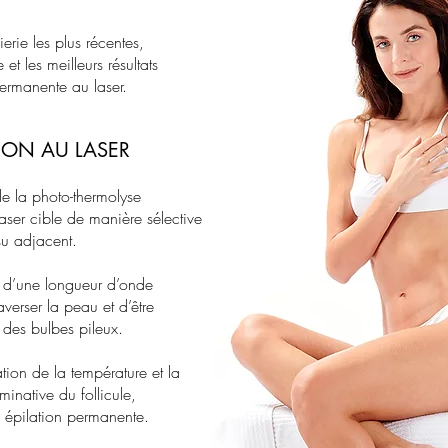
erie les plus récentes,
t les meilleurs résultats
permanente au laser.
TION AU LASER
de la photo-thermolyse
 laser cible de manière sélective
ssu adjacent.
 d’une longueur d’onde
verser la peau et d’être
 des bulbes pileux.
on de la température et la
rminative du follicule,
ne épilation permanente.