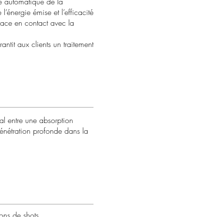
ôle automatique de la
 l’énergie émise et l’efficacité
rface en contact avec la
ntit aux clients un traitement
al entre une absorption
énétration profonde dans la
ons de shots